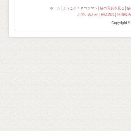
ホーム
│
ようこそ！ネコジマン
│
猫の写真を見る
│
猫
お問い合わせ
│
推奨環境
│
利用規約
Copyright ©