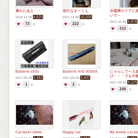
暴れたあと・・・
強引なまーくん
冷蔵庫のドアに
いで～
4,820
10,205
2018.12.06
2017.11.30
4,978
2017.10.26
73
222
212
Batterie x93s
Batterie A41-X550A
じゃらしで一人
び・・・でも中
3,383
3,497
2017.05.28
2017.05.09
4,225
2017.04.24
1
2
208
Cat laser show
Happy cat
My lovely cat pl