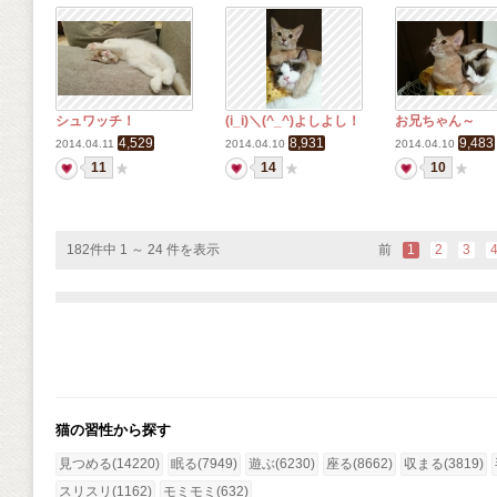
シュワッチ！
(i_i)＼(^_^)よしよし！
お兄ちゃん～
4,529
8,931
9,483
2014.04.11
2014.04.10
2014.04.10
11
14
10
182件中 1 ～ 24 件を表示
前
1
2
3
猫の習性から探す
見つめる(14220)
眠る(7949)
遊ぶ(6230)
座る(8662)
収まる(3819)
スリスリ(1162)
モミモミ(632)