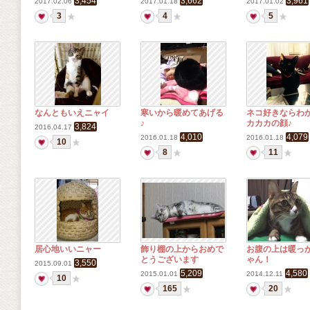
3,454
3,662
3,961
2017.02.06
2017.01.18
2017.01.02
3
4
5
なんともいえニャイ
寒いから暖めてあげる
ネコ好きならわ
♪
カカカの顔♪
3,824
2016.04.17
4,010
4,079
2016.01.18
2016.01.18
10
8
11
居心地いいニャー
飾り棚の上からおめで
お腹の上は暖っ
とうございます
ゃん！
3,550
2015.09.01
5,209
4,580
2015.01.01
2014.12.11
10
165
20