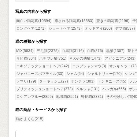
写真の内容から探す
面白い猫写真(10594)
癒される猫写真(15583)
驚きの猫写真(2196)
子猫
ロングヘア(1271)
ショートヘア(2573)
オッドアイ(200)
デブ猫(537)
猫の種類から探す
MIX(5834)
三毛猫(2375)
白黒猫(3116)
白猫(876)
黒猫(1307)
茶トラ
サビ猫(304)
ハチワレ猫(751)
MIXその他猫(1473)
アビシニアン(243)
エキゾチックショートヘア(242)
エジプシャンマウ(3)
オシキャット(73
ジャパニーズボブテイル(33)
シャム(64)
シャルトリュー(170)
シンガプ
ソマリ(179)
ターキッシュ(27)
チンチラ(303)
トンキニーズ(45)
ノル
ブリティッシュショートヘア(373)
ペルシャ(131)
ベンガル(555)
ボン
ロシアンブルー(2859)
地域猫(2551)
野良猫(2331)
その他珍しい猫(40
猫の商品・サービスから探す
猫かまくら(215)