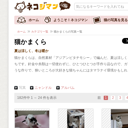
ホーム
ようこそ！ネコジマン
猫の写真を見る
ホーム
カテゴリ一覧
猫かまくらの写真一覧
猫かまくら
夏は涼しく、冬は暖か
猫かまくらは、自然素材「アジアンビタチモシー」で編んだ、夏は涼しく
ちです。針金や糸類は一切使わずに、ひとつひとつが手作り品なので、ガ
うな作りで、狭いところが大好きな猫ちゃんにはタマラナイ環境かもしれ
写真
ニャンドル
アルバム
182件中 1 ～ 24 件を表示
前
1
2
3