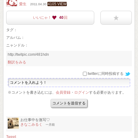
愛生
4105 VIEW
2011.04.30
いいにゃ！
40
回
タグ：
アルバム：
ニャンドル：
http://twitpic.com/481hdn
翻訳をみる
twitterに同時投稿する
※コメントを書き込むには、
会員登録
・
ログイン
する必要があります。
お仕事中を激写♡
きなこみるく
一月前
Tweet