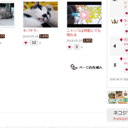
ル
ヌ
退
マ
・
キバチラ♪
ニャンコは何処にでも
現れる
675
5,499
2019.05.18
美
3,905
2019.05.25
12
w
3
シ
ta
2026.08.07 現