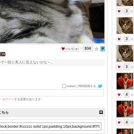
3
3
934
IEW
ルで一段と美人に見えないかな～。
3
twitterに同時投稿する
4
・
ログイン
する必要があります。
こちら
4