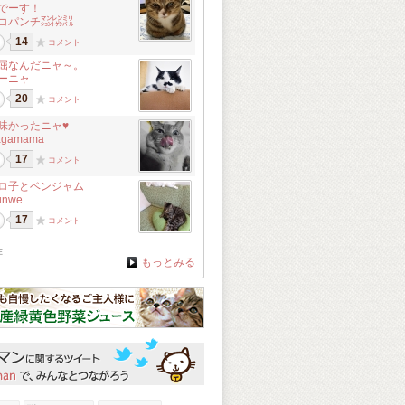
でーす！
コパンチ㍇㍖㍊
14
コメント
屈なんだニャ～。
ーニャ
20
コメント
味かったニャ♥
agamama
17
コメント
ロ子とベンジャム
unwe
17
コメント
在
もっとみる