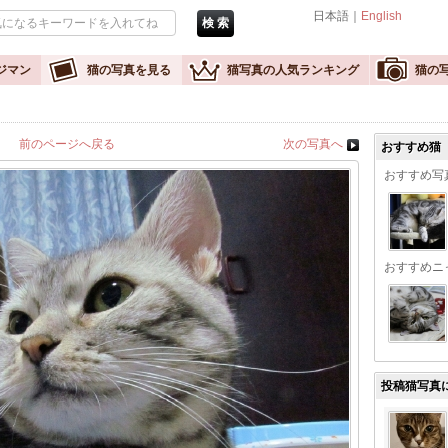
日本語｜
English
ジマン
猫の写真を見る
猫写真の人気ランキング
猫の
前のページへ戻る
次の写真へ
おすすめ猫
おすすめ写
おすすめニ
投稿猫写真