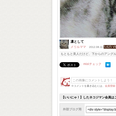
凛として
メリルママ
5,625 V
2012.08.11
もともと美人だけど、下からのアング
mixiチェック
※コメントを書き込むには、
会員登録
【いいにゃ！】したネコジマン会員は
外部ブログ用