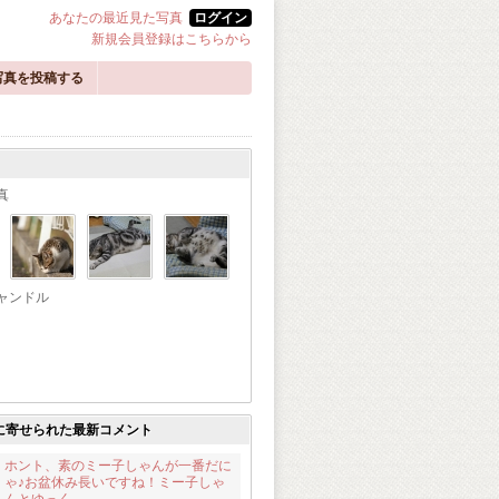
あなたの最近見た写真
ログイン
新規会員登録はこちらから
写真を投稿する
真
ャンドル
に寄せられた最新コメント
ホント、素のミー子しゃんが一番だに
ゃ♪お盆休み長いですね！ミー子しゃ