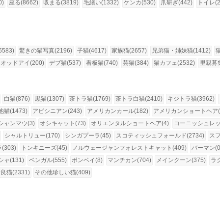
0)
座る(8662)
収まる(3819)
毛繕い(1332)
ケンカ(530)
爪研ぎ(442)
トイレ(2
583)
驚きの猫写真(2196)
子猫(4617)
家族猫(2657)
兄弟猫・姉妹猫(1412)
オッドアイ(200)
デブ猫(537)
看板猫(740)
芸猫(384)
猫カフェ(2532)
里親募集
白猫(876)
黒猫(1307)
茶トラ猫(1769)
茶トラ白猫(2410)
キジトラ猫(3962)
猫(1473)
アビシニアン(243)
アメリカンカール(182)
アメリカンショートヘア(1
シャンマウ(3)
オシキャット(73)
オリエンタルショートヘア(4)
コーニッシュレック
シャルトリュー(170)
シンガプーラ(45)
スコティッシュフォールド(2734)
スフ
303)
トンキニーズ(45)
ノルウェージャンフォレストキャット(409)
バーマン(0
ャ(131)
ベンガル(555)
ボンベイ(8)
マンチカン(704)
メインクーン(375)
ラグ
良猫(2331)
その他珍しい猫(409)