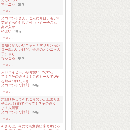
んとゆっく...
マーニャ
2日前
コメント
ヌコパンチさん、こんにちは。モデル
業がすっかり板に付いたミー子さん、
高収入が...
やよい
3日前
コメント
普通にかわいいニャ～！マリリンモン
ロー風もいいけど、普通のオンニャの
子に戻り...
ちっころ
3日前
コメント
赤いハイヒールが可愛い♡ですっ
て！？その通りよ！このヒールでDG
を踏みつけたらさ...
ヌコパンチ㍇㍖㍊
10日前
コメント
大儲けをしてそれこそ笑いが止まりま
せんね！(笑)ですって！？その通り
よ！六麓荘...
ヌコパンチ㍇㍖㍊
10日前
コメント
AIさんは、何にでも変身出来ますにゃ