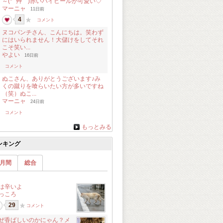
～(* ´艸｀)赤いハイヒールが可愛い♡
マーニャ
11日前
4
コメント
ヌコパンチさん、こんにちは。笑わず
にはいられません！大儲けをしてそれ
こそ笑い...
やよい
16日前
コメント
ぬこさん、ありがとうございます♪み
くの蹴りを喰らいたい方が多いですね
（笑）ぬこ...
マーニャ
24日前
コメント
もっとみる
ンキング
月間
総合
は辛いよ
っころ
29
コメント
ぜ香ばしいのかにゃん？メ