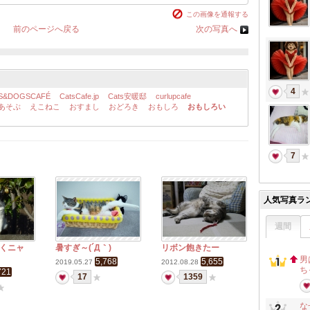
この画像を通報する
前のページへ戻る
次の写真へ
4
S&DOGSCAFÉ
CatsCafe.jp
Cats安暖邸
curlupcafe
あそぶ
えこねこ
おすまし
おどろき
おもしろ
おもしろい
7
人気写真ラ
週間
くニャ
暑すぎ～(´Д｀)
リボン飽きたー
男
5,768
5,655
2019.05.27
2012.08.28
ち
721
17
1359
な