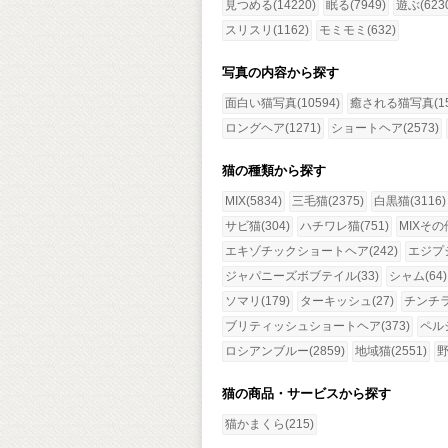
見つめる(14220)
眠る(7949)
遊ぶ(623
スリスリ(1162)
モミモミ(632)
写真の内容から探す
面白い猫写真(10594)
癒される猫写真(15
ロングヘア(1271)
ショートヘア(2573)
猫の種類から探す
MIX(5834)
三毛猫(2375)
白黒猫(3116)
サビ猫(304)
ハチワレ猫(751)
MIXその他
エキゾチックショートヘア(242)
エジプ
ジャパニーズボブテイル(33)
シャム(64)
ソマリ(179)
ターキッシュ(27)
チンチラ(
ブリティッシュショートヘア(373)
ペルシ
ロシアンブルー(2859)
地域猫(2551)
野
猫の商品・サービスから探す
猫かまくら(215)