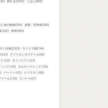
30)
群れる(1843)
ごはん(884)
猫と他の動物(354)
老猫・長寿猫(546)
(162)
肉球(584)
キジ白猫(2323)
サバトラ猫(744)
314)
アメリカンボブテイル(36)
ス(2)
サイベリアン(14)
ィンクス(6)
セルカークレックス(6)
)
バーミーズ(1)
ヒマラヤン(80)
ドール(718)
ラパーマ(27)