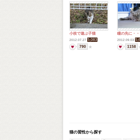
小枝で遊ぶ子猫
瞳の先に・・
5,083
5,
2012.07.27
2012.09.03
790
1158
猫の習性から探す