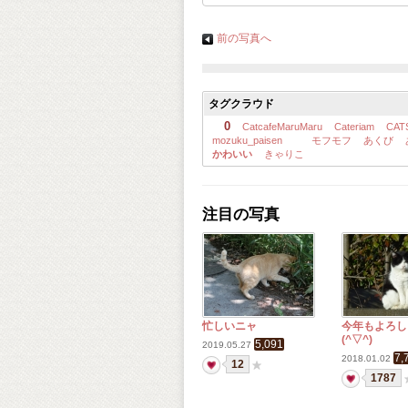
前の写真へ
タグクラウド
0
CatcafeMaruMaru
Cateriam
CAT
mozuku_paisen
モフモフ
あくび
かわいい
きゃりこ
注目の写真
忙しいニャ
今年もよろし
(^▽^)
5,091
2019.05.27
7,
2018.01.02
12
1787