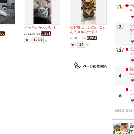
男
ち
な
どっちがかわいい？
なぜ香ばしいのかにゃ
ル
ん？メルでーす！
066
5,281
2012.08.28
ヌ
6,884
2019.06.14
1263
14
退
マ
美
w
シ
ta
2026.08.06 現