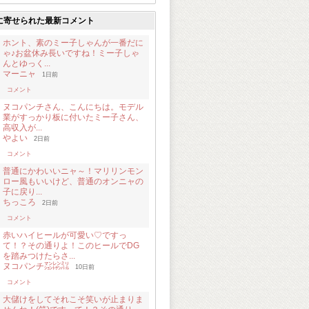
に寄せられた最新コメント
ホント、素のミー子しゃんが一番だに
ゃ♪お盆休み長いですね！ミー子しゃ
んとゆっく...
マーニャ
1日前
コメント
ヌコパンチさん、こんにちは。モデル
業がすっかり板に付いたミー子さん、
高収入が...
やよい
2日前
コメント
普通にかわいいニャ～！マリリンモン
ロー風もいいけど、普通のオンニャの
子に戻り...
ちっころ
2日前
コメント
赤いハイヒールが可愛い♡ですっ
て！？その通りよ！このヒールでDG
を踏みつけたらさ...
ヌコパンチ㍇㍖㍊
10日前
コメント
大儲けをしてそれこそ笑いが止まりま