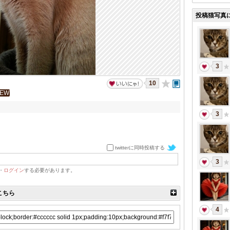
投稿猫写真
3
10
IEW
3
twitterに同時投稿する
3
・
ログイン
する必要があります。
こちら
4