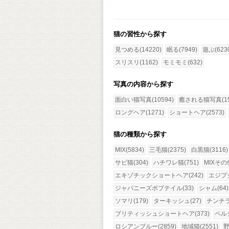
猫の習性から探す
見つめる(14220)
眠る(7949)
遊ぶ(623
スリスリ(1162)
モミモミ(632)
写真の内容から探す
面白い猫写真(10594)
癒される猫写真(15
ロングヘア(1271)
ショートヘア(2573)
猫の種類から探す
MIX(5834)
三毛猫(2375)
白黒猫(3116)
サビ猫(304)
ハチワレ猫(751)
MIXその他
エキゾチックショートヘア(242)
エジプ
ジャパニーズボブテイル(33)
シャム(64)
ソマリ(179)
ターキッシュ(27)
チンチラ(
ブリティッシュショートヘア(373)
ペルシ
ロシアンブルー(2859)
地域猫(2551)
野