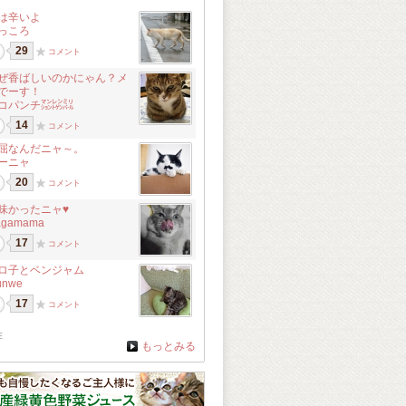
は辛いよ
っころ
29
コメント
ぜ香ばしいのかにゃん？メ
でーす！
コパンチ㍇㍖㍊
14
コメント
屈なんだニャ～。
ーニャ
20
コメント
味かったニャ♥
agamama
17
コメント
ロ子とベンジャム
unwe
17
コメント
在
もっとみる