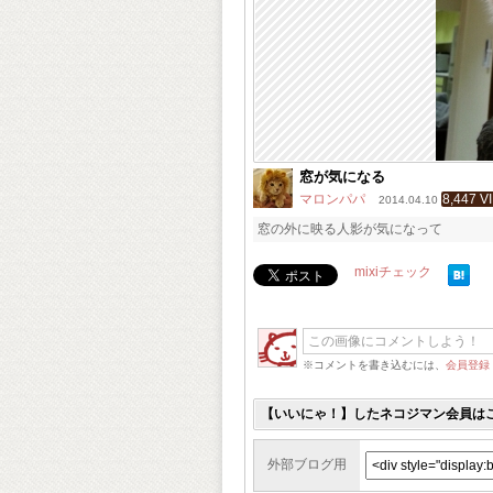
窓が気になる
マロンパパ
8,447 V
2014.04.10
窓の外に映る人影が気になって
mixiチェック
※コメントを書き込むには、
会員登録
【いいにゃ！】したネコジマン会員は
外部ブログ用