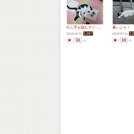
行く手を阻むヤツ…。
暑いニャ！
5,367
5,
2019.06.11
2018.07.11
11
13