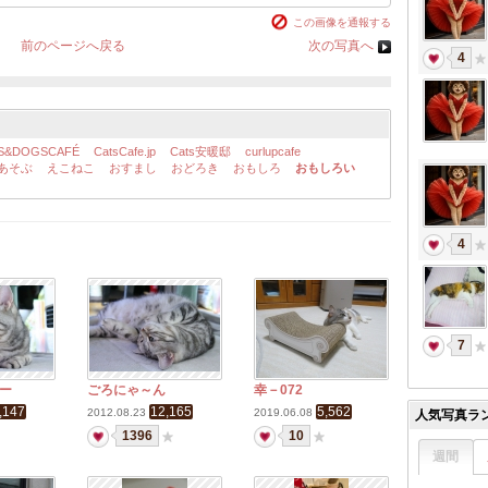
この画像を通報する
前のページへ戻る
次の写真へ
4
S&DOGSCAFÉ
CatsCafe.jp
Cats安暖邸
curlupcafe
あそぶ
えこねこ
おすまし
おどろき
おもしろ
おもしろい
4
7
ー
ごろにゃ～ん
幸－072
,147
12,165
5,562
2012.08.23
2019.06.08
人気写真ラ
1396
10
週間