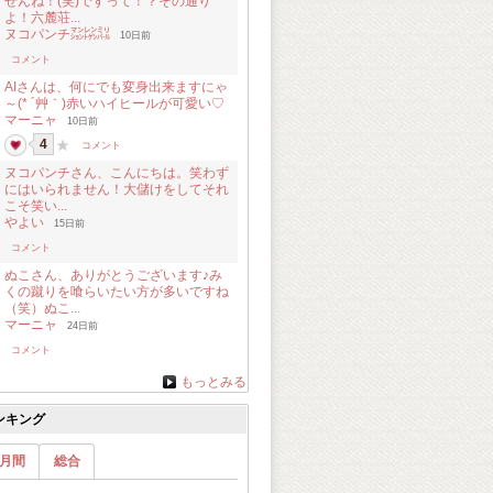
せんね！(笑)ですって！？その通り
よ！六麓荘...
ヌコパンチ㍇㍖㍊
10日前
コメント
AIさんは、何にでも変身出来ますにゃ
～(* ´艸｀)赤いハイヒールが可愛い♡
マーニャ
10日前
4
コメント
ヌコパンチさん、こんにちは。笑わず
にはいられません！大儲けをしてそれ
こそ笑い...
やよい
15日前
コメント
ぬこさん、ありがとうございます♪み
くの蹴りを喰らいたい方が多いですね
（笑）ぬこ...
マーニャ
24日前
コメント
もっとみる
ンキング
月間
総合