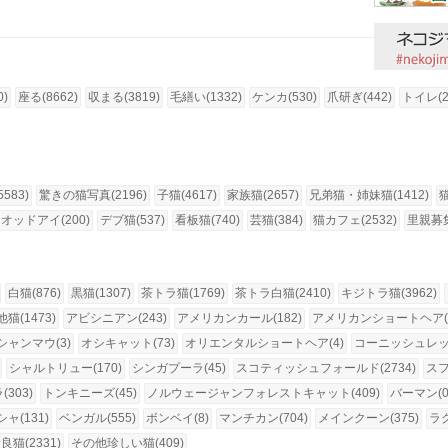
0)
座る(8662)
収まる(3819)
毛繕い(1332)
ケンカ(530)
爪研ぎ(442)
トイレ(2
583)
驚きの猫写真(2196)
子猫(4617)
家族猫(2657)
兄弟猫・姉妹猫(1412)
オッドアイ(200)
デブ猫(537)
看板猫(740)
芸猫(384)
猫カフェ(2532)
里親募集
白猫(876)
黒猫(1307)
茶トラ猫(1769)
茶トラ白猫(2410)
キジトラ猫(3962)
猫(1473)
アビシニアン(243)
アメリカンカール(182)
アメリカンショートヘア(1
シャンマウ(3)
オシキャット(73)
オリエンタルショートヘア(4)
コーニッシュレック
シャルトリュー(170)
シンガプーラ(45)
スコティッシュフォールド(2734)
スフ
303)
トンキニーズ(45)
ノルウェージャンフォレストキャット(409)
バーマン(0
ャ(131)
ベンガル(555)
ボンベイ(8)
マンチカン(704)
メインクーン(375)
ラグ
良猫(2331)
その他珍しい猫(409)