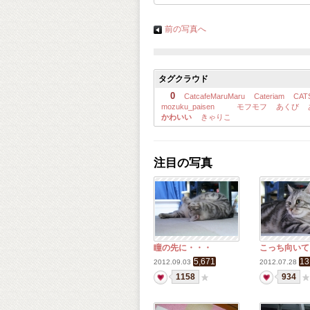
前の写真へ
タグクラウド
0
CatcafeMaruMaru
Cateriam
CAT
mozuku_paisen
モフモフ
あくび
かわいい
きゃりこ
注目の写真
瞳の先に・・・
こっち向いて
5,671
13
2012.09.03
2012.07.28
1158
934