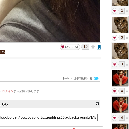
3
3
)
10
IEW
3
twitterに同時投稿する
4
・
ログイン
する必要があります。
こちら
4