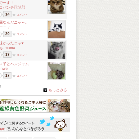
でーす！
コパンチ㍇㍖㍊
14
コメント
屈なんだニャ～。
ーニャ
20
コメント
味かったニャ♥
agamama
17
コメント
ロ子とベンジャム
unwe
17
コメント
在
もっとみる