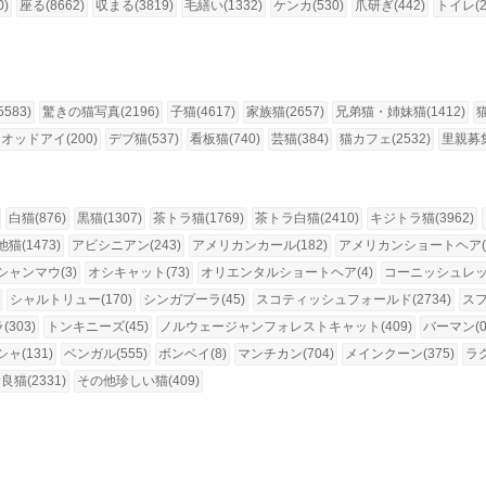
0)
座る(8662)
収まる(3819)
毛繕い(1332)
ケンカ(530)
爪研ぎ(442)
トイレ(2
583)
驚きの猫写真(2196)
子猫(4617)
家族猫(2657)
兄弟猫・姉妹猫(1412)
オッドアイ(200)
デブ猫(537)
看板猫(740)
芸猫(384)
猫カフェ(2532)
里親募集
白猫(876)
黒猫(1307)
茶トラ猫(1769)
茶トラ白猫(2410)
キジトラ猫(3962)
猫(1473)
アビシニアン(243)
アメリカンカール(182)
アメリカンショートヘア(1
シャンマウ(3)
オシキャット(73)
オリエンタルショートヘア(4)
コーニッシュレック
シャルトリュー(170)
シンガプーラ(45)
スコティッシュフォールド(2734)
スフ
303)
トンキニーズ(45)
ノルウェージャンフォレストキャット(409)
バーマン(0
ャ(131)
ベンガル(555)
ボンベイ(8)
マンチカン(704)
メインクーン(375)
ラグ
良猫(2331)
その他珍しい猫(409)