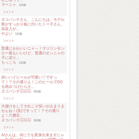
んとゆっく...
マーニャ
1日前
コメント
ヌコパンチさん、こんにちは。モデル
業がすっかり板に付いたミー子さん、
高収入が...
やよい
1日前
コメント
普通にかわいいニャ～！マリリンモン
ロー風もいいけど、普通のオンニャの
子に戻り...
ちっころ
1日前
コメント
赤いハイヒールが可愛い♡ですっ
て！？その通りよ！このヒールでDG
を踏みつけたらさ...
ヌコパンチ㍇㍖㍊
9日前
コメント
大儲けをしてそれこそ笑いが止まりま
せんね！(笑)ですって！？その通り
よ！六麓荘...
ヌコパンチ㍇㍖㍊
9日前
コメント
AIさんは、何にでも変身出来ますにゃ