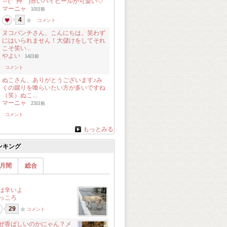
～(* ´艸｀)赤いハイヒールが可愛い♡
マーニャ
10日前
4
コメント
ヌコパンチさん、こんにちは。笑わず
にはいられません！大儲けをしてそれ
こそ笑い...
やよい
14日前
コメント
ぬこさん、ありがとうございます♪み
くの蹴りを喰らいたい方が多いですね
（笑）ぬこ...
マーニャ
23日前
コメント
もっとみる
ンキング
月間
総合
は辛いよ
っころ
29
コメント
ぜ香ばしいのかにゃん？メ