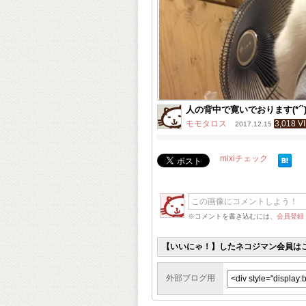
人の背中で寛いでおります(*´`
モモタロス
3,018 V
2017.12.15
mixiチェック
※コメントを書き込むには、
会員登録
【いいにゃ！】したネコジマン会員は
外部ブログ用