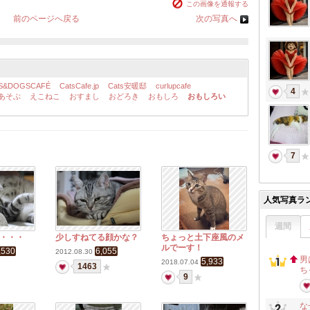
この画像を通報する
前のページへ戻る
次の写真へ
S&DOGSCAFÉ
CatsCafe.jp
Cats安暖邸
curlupcafe
4
あそぶ
えこねこ
おすまし
おどろき
おもしろ
おもしろい
7
人気写真ラ
週間
・・・
少しすねてる顔かな？
ちょっと土下座風のメ
ルでーす！
,530
6,055
2012.08.30
男
5,933
2018.07.04
1463
ち
9
な