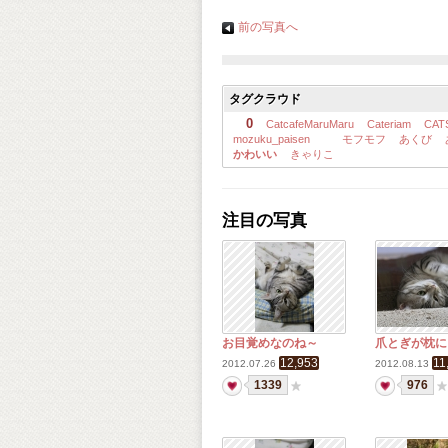
前の写真へ
タグクラウド
0
CatcafeMaruMaru
Cateriam
CAT
mozuku_paisen
モフモフ
あくび
かわいい
きゃりこ
注目の写真
お目覚めなのね～
爪とぎが枕に
12,953
11
2012.07.26
2012.08.13
1339
976