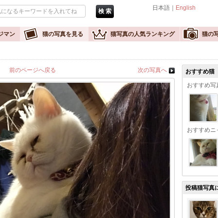
日本語｜
English
ジマン
猫の写真を見る
猫写真の人気ランキング
猫の
前のページへ戻る
次の写真へ
おすすめ猫
おすすめ写
おすすめニ
投稿猫写真