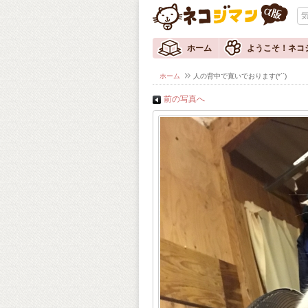
ホーム
ようこそ！ネコ
ホーム
人の背中で寛いでおります(*´`)
前の写真へ