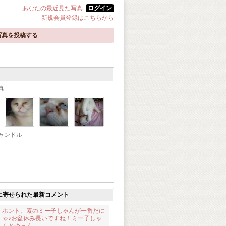
あなたの最近見た写真
ログイン
新規会員登録はこちらから
写真を投稿する
真
ャンドル
に寄せられた最新コメント
ホント、素のミー子しゃんが一番だに
ゃ♪お盆休み長いですね！ミー子しゃ