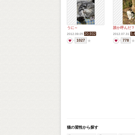
うに～
誰か呼んだ？
20,932
5,
2012.09.05
2012.07.31
1027
778
猫の習性から探す