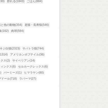
30)
群れる(1843)
ごはん(884)
猫と他の動物(354)
老猫・長寿猫(546)
(162)
肉球(584)
キジ白猫(2323)
サバトラ猫(744)
314)
アメリカンボブテイル(36)
ス(2)
サイベリアン(14)
ィンクス(6)
セルカークレックス(6)
)
バーミーズ(1)
ヒマラヤン(80)
ドール(718)
ラパーマ(27)