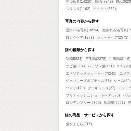
見つめる(14220)
眠る(7949)
遊ぶ(623
スリスリ(1162)
モミモミ(632)
写真の内容から探す
面白い猫写真(10594)
癒される猫写真(15
ロングヘア(1271)
ショートヘア(2573)
猫の種類から探す
MIX(5834)
三毛猫(2375)
白黒猫(3116)
サビ猫(304)
ハチワレ猫(751)
MIXその他
エキゾチックショートヘア(242)
エジプ
ジャパニーズボブテイル(33)
シャム(64)
ソマリ(179)
ターキッシュ(27)
チンチラ(
ブリティッシュショートヘア(373)
ペルシ
ロシアンブルー(2859)
地域猫(2551)
野
猫の商品・サービスから探す
猫かまくら(215)