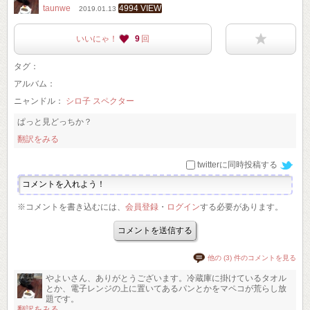
taunwe
4994 VIEW
2019.01.13
いいにゃ！
9
回
タグ：
アルバム：
ニャンドル：
シロ子 スペクター
ぱっと見どっちか？
翻訳をみる
twitterに同時投稿する
※コメントを書き込むには、
会員登録
・
ログイン
する必要があります。
他の (3) 件のコメントを見る
やよいさん、ありがとうございます。冷蔵庫に掛けているタオル
とか、電子レンジの上に置いてあるパンとかをマペコが荒らし放
題です。
翻訳をみる