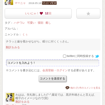
マーニャ
5510 VIEW
2019.05.18
いいにゃ！
12
回
タグ：
ハチワレ
可愛い
寝顔
癒し
アルバム：
ニャンドル：
くぅ
チラッと歯を覗かせながら、眠りに付くくぅさん。
翻訳をみる
twitterに同時投稿する
※コメントを書き込むには、
会員登録
・
ログイン
する必要があります。
他の (7) 件のコメントを見る
わはは。失礼致しました(^-^;最近では、黒沢年雄さんと言えば、
帽子のイメージなので(笑)
翻訳をみる