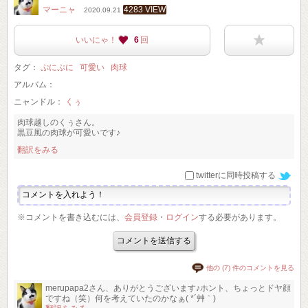
マーニャ
4283 VIEW
2020.09.21
いいにゃ！
6
回
タグ：
ぷにぷに
可愛い
肉球
アルバム：
ニャンドル：
くぅ
肉球越しのくぅさん。
黒豆風の肉球が可愛いです♪
翻訳をみる
twitterに同時投稿する
※コメントを書き込むには、
会員登録
・
ログイン
する必要があります。
他の (7) 件のコメントを見る
merupapa2さん、ありがとうございます♪ホント、ちょっとドヤ顔
ですね（笑）何を考えていたのかなぁ( *´艸｀)