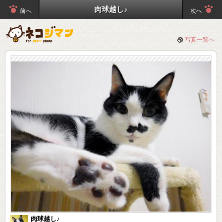
肉球越し♪
前へ
次へ
写真一覧へ
肉球越し♪