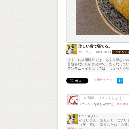
珍しい所で寝てる。
マーニャ
2,736 VIE
2022.10.09
決まった場所以外では、あまり寝ない
普段寝ない爪研ぎの中で、丸くなって
アンモニャイトにしては、ちょっと不完全？
mixiチェック
※コメントを書き込むには、
会員登録
Re：やよい
やよいさん、ありがとうござい
（笑）更に、流血したらこの世