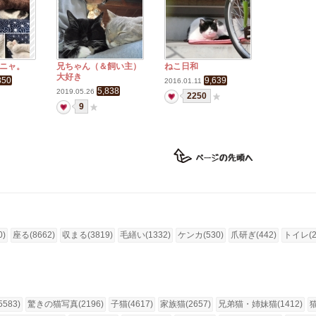
ニャ。
兄ちゃん（＆飼い主）
ねこ日和
大好き
850
9,639
2016.01.11
5,838
2019.05.26
2250
9
0)
座る(8662)
収まる(3819)
毛繕い(1332)
ケンカ(530)
爪研ぎ(442)
トイレ(2
583)
驚きの猫写真(2196)
子猫(4617)
家族猫(2657)
兄弟猫・姉妹猫(1412)