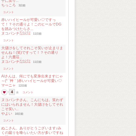
子に戻り...
ちっころ
3日前
コメント
赤いハイヒールが可愛い♡ですっ
て！？その通りよ！このヒールでDG
を踏みつけたらさ...
ヌコパンチ㍇㍖㍊
11日前
コメント
大儲けをしてそれこそ笑いが止まりま
せんね！(笑)ですって！？その通り
よ！六麓荘...
ヌコパンチ㍇㍖㍊
11日前
コメント
AIさんは、何にでも変身出来ますにゃ
～(* ´艸｀)赤いハイヒールが可愛い♡
マーニャ
12日前
4
コメント
ヌコパンチさん、こんにちは。笑わず
にはいられません！大儲けをしてそれ
こそ笑い...
やよい
16日前
コメント
ぬこさん、ありがとうございます♪み
くの蹴りを喰らいたい方が多いですね