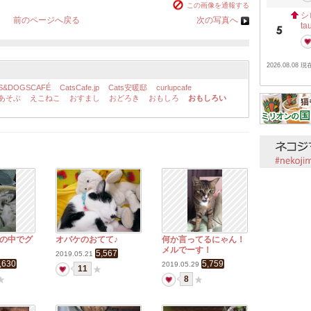
この画像を通報する
シ
前のページへ戻る
次の写真へ
ta
2026.08.08 現
S&DOGSCAFÉ
CatsCafe.jp
Cats安暖邸
curlupcafe
あそぶ
えこねこ
おすまし
おどろき
おもしろ
おもしろい
の中でグ
オバケのおてて♪
何か言ってるにゃん！
メルでーす！
5,567
2019.05.21
,630
5,759
2019.05.29
11
8