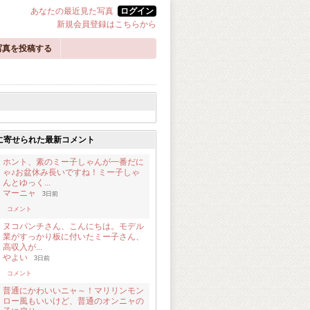
あなたの最近見た写真
ログイン
新規会員登録はこちらから
写真を投稿する
に寄せられた最新コメント
ホント、素のミー子しゃんが一番だに
ゃ♪お盆休み長いですね！ミー子しゃ
んとゆっく...
マーニャ
3日前
コメント
ヌコパンチさん、こんにちは。モデル
業がすっかり板に付いたミー子さん、
高収入が...
やよい
3日前
コメント
普通にかわいいニャ～！マリリンモン
ロー風もいいけど、普通のオンニャの