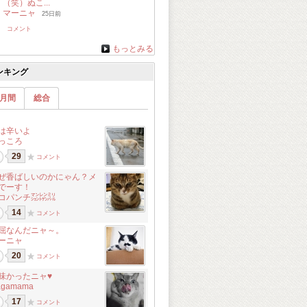
（笑）ぬこ...
マーニャ
25日前
コメント
もっとみる
ンキング
月間
総合
は辛いよ
っころ
29
コメント
ぜ香ばしいのかにゃん？メ
でーす！
コパンチ㍇㍖㍊
14
コメント
屈なんだニャ～。
ーニャ
20
コメント
味かったニャ♥
agamama
17
コメント