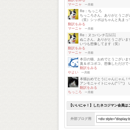
翻訳をみる
マーニャ
一月前
Re：ちっころ
ちっころさん、ありがとうござ
（笑）シッポはちゃんと丸まってます
翻訳をみる
マーニャ
一月前
Re：ヌコパンチ㍇㍖㍊
ぬこさん、ありがとうございま
いつも想像してます（笑）
翻訳をみる
マーニャ
一月前
本日の猫、おめでとうございま
臭＆ボコボコ、想像しただけでう
翻訳をみる
やよい
一月前
本猫おめでとうにゃんにゃん！
アンモニャイトにゃん(^▽^;
翻訳をみる
ちっころ
一月前
【いいにゃ！】したネコジマン会員は
外部ブログ用