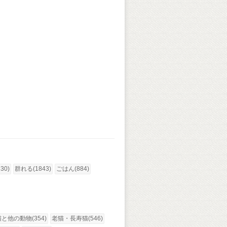
30)
群れる(1843)
ごはん(884)
猫と他の動物(354)
老猫・長寿猫(546)