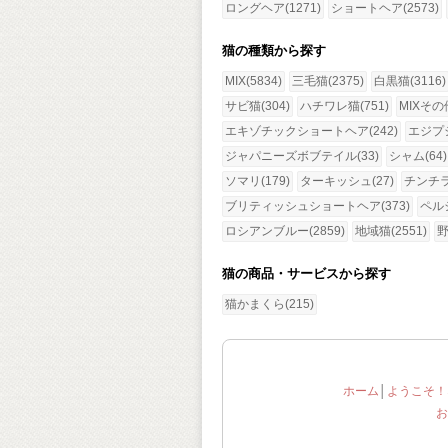
ロングヘア(1271)
ショートヘア(2573)
猫の種類から探す
MIX(5834)
三毛猫(2375)
白黒猫(3116)
サビ猫(304)
ハチワレ猫(751)
MIXその他
エキゾチックショートヘア(242)
エジプ
ジャパニーズボブテイル(33)
シャム(64)
ソマリ(179)
ターキッシュ(27)
チンチラ(
ブリティッシュショートヘア(373)
ペルシ
ロシアンブルー(2859)
地域猫(2551)
野
猫の商品・サービスから探す
猫かまくら(215)
ホーム
│
ようこそ！
お