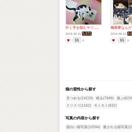
行く手を阻むヤツ…。
梅雨寒なんだ
5,371
4,
2019.06.11
2019.06.10
11
11
猫の習性から探す
見つめる(14220)
眠る(7949)
遊ぶ(623
スリスリ(1162)
モミモミ(632)
写真の内容から探す
面白い猫写真(10594)
癒される猫写真(15