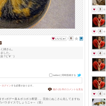
3
4
6
W
みく姉さん。
いました。
4
(;´∀｀)
twitterに同時投稿する
・
ログイン
する必要があります。
他の (3) 件のコメントを見る
4
ます♪ボデー臭＆ボコボコ希望…。完全にぬこさん化してますね
のパラダイスでしょうニャ～（笑）