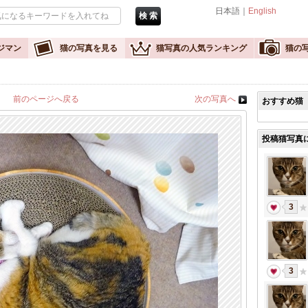
日本語｜
English
ジマン
猫の写真を見る
猫写真の人気ランキング
猫の
前のページへ戻る
次の写真へ
おすすめ猫
投稿猫写真
3
3