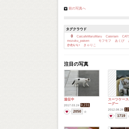
前の写真へ
タグクラウド
0
CatcafeMaruMaru
Cateriam
CAT
mozuku_paisen
モフモフ
あくび
かわいい
きゃりこ
注目の写真
遠征中
スーツケース
ーグー
9,231
2017.03.24
12
2012.08.26
2050
1719