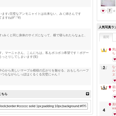
7
います♪完璧なアンモニャイトは出来ない、みく姉さんです
ね(#^.^#)
人気写真ラ
す♪みくと同じ身体のサイズになって、横で寝られたらなぁと、
週間
男
す。マーニャさん、こんにちは。私もボコボコ希望です！ボデー
ち
っとりしてしまいます(笑)
な
中心から美しいマーブル模様の広がりを魅せる、おもしろハーフ
ル
) いつもながらしっぽはくるくる完璧にゃん！
ヌ
退
マ
こちら
美
w