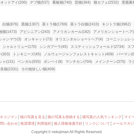
オッドアイ(200)
デブ猫(537)
看板猫(740)
芸猫(384)
猫カフェ(2532)
里親募集
白猫(876)
黒猫(1307)
茶トラ猫(1769)
茶トラ白猫(2410)
キジトラ猫(3962)
猫(1473)
アビシニアン(243)
アメリカンカール(182)
アメリカンショートヘア(1
シャンマウ(3)
オシキャット(73)
オリエンタルショートヘア(4)
コーニッシュレック
シャルトリュー(170)
シンガプーラ(45)
スコティッシュフォールド(2734)
スフ
303)
トンキニーズ(45)
ノルウェージャンフォレストキャット(409)
バーマン(0
ャ(131)
ベンガル(555)
ボンベイ(8)
マンチカン(704)
メインクーン(375)
ラグ
良猫(2331)
その他珍しい猫(409)
ネコジマン
│
猫の写真を見る
│
猫の写真を投稿する
│
猫写真の人気ランキング
│
マイ
問い合わせ
│
推奨環境
│
利用規約
│
個人情報保護方針
│
リンクについて
│
メールマガジ
Copyright © nekojiman All Rights Reserved.