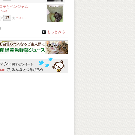
ロ子とベンジャム
unwe
17
コメント
在
もっとみる