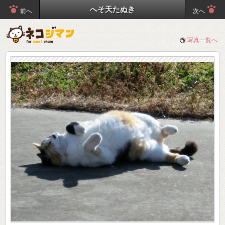
へそ天たぬき
前へ
次へ
写真一覧へ