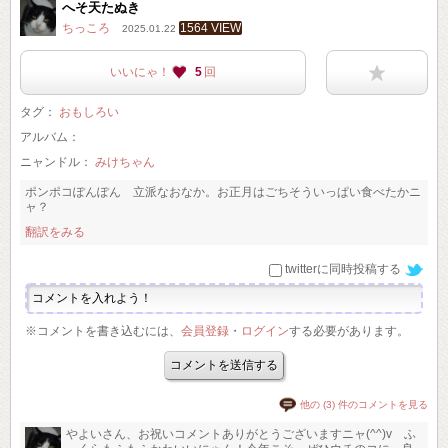
へそ天たぬき
ちっころ
1564 VIEW
2025.01.22
いいにゃ！
5
回
タグ：
おもしろい
アルバム：
ニャンドル：
みけちゃん
ポンポコぽんぽん 立派なおなか。お正月はごちそういっぱい食べたかニ
ャ？
翻訳をみる
twitterに同時投稿する
※コメントを書き込むには、
会員登録
・
ログイン
する必要があります。
他の (3) 件のコメントを見る
やよいさん、お祝いコメントありがとうございますニャ(^^)v ふ