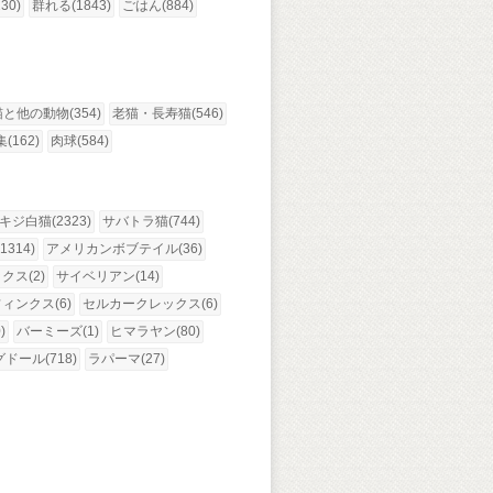
30)
群れる(1843)
ごはん(884)
猫と他の動物(354)
老猫・長寿猫(546)
(162)
肉球(584)
キジ白猫(2323)
サバトラ猫(744)
314)
アメリカンボブテイル(36)
ス(2)
サイベリアン(14)
ィンクス(6)
セルカークレックス(6)
)
バーミーズ(1)
ヒマラヤン(80)
ドール(718)
ラパーマ(27)