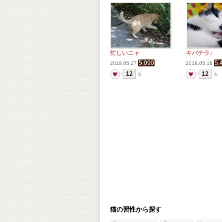
忙しいニャ
キバチラ♪
5,090
5,
2019.05.27
2019.05.18
12
12
猫の習性から探す