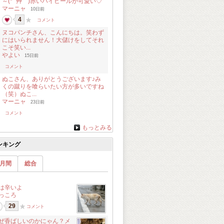
～(* ´艸｀)赤いハイヒールが可愛い♡
マーニャ
10日前
4
コメント
ヌコパンチさん、こんにちは。笑わず
にはいられません！大儲けをしてそれ
こそ笑い...
やよい
15日前
コメント
ぬこさん、ありがとうございます♪み
くの蹴りを喰らいたい方が多いですね
（笑）ぬこ...
マーニャ
23日前
コメント
もっとみる
ンキング
月間
総合
は辛いよ
っころ
29
コメント
ぜ香ばしいのかにゃん？メ