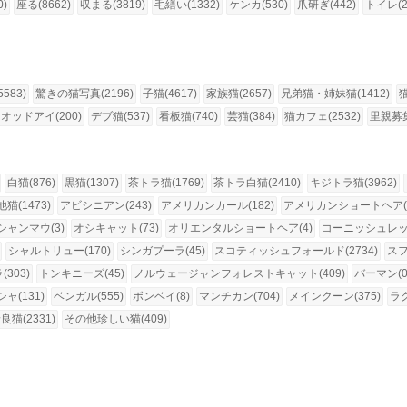
0)
座る(8662)
収まる(3819)
毛繕い(1332)
ケンカ(530)
爪研ぎ(442)
トイレ(2
583)
驚きの猫写真(2196)
子猫(4617)
家族猫(2657)
兄弟猫・姉妹猫(1412)
オッドアイ(200)
デブ猫(537)
看板猫(740)
芸猫(384)
猫カフェ(2532)
里親募集
白猫(876)
黒猫(1307)
茶トラ猫(1769)
茶トラ白猫(2410)
キジトラ猫(3962)
猫(1473)
アビシニアン(243)
アメリカンカール(182)
アメリカンショートヘア(1
シャンマウ(3)
オシキャット(73)
オリエンタルショートヘア(4)
コーニッシュレック
シャルトリュー(170)
シンガプーラ(45)
スコティッシュフォールド(2734)
スフ
303)
トンキニーズ(45)
ノルウェージャンフォレストキャット(409)
バーマン(0
ャ(131)
ベンガル(555)
ボンベイ(8)
マンチカン(704)
メインクーン(375)
ラグ
良猫(2331)
その他珍しい猫(409)