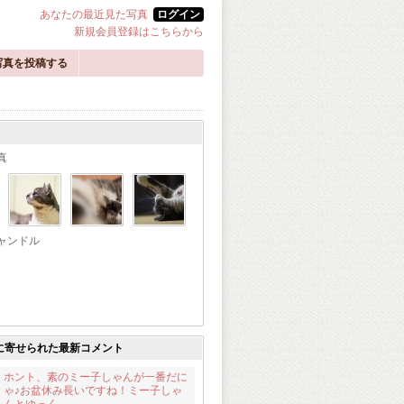
あなたの最近見た写真
ログイン
新規会員登録はこちらから
写真を投稿する
真
ャンドル
に寄せられた最新コメント
ホント、素のミー子しゃんが一番だに
ゃ♪お盆休み長いですね！ミー子しゃ