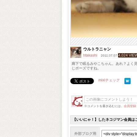
ウルトラニャン
htakashi
4,024 VIE
2011.07.07
廊下で眠るみやこちゃん。あれ？よく
じポーズですね。
mixiチェック
※コメントを書き込むには、
会員登録
【いいにゃ！】したネコジマン会員は
外部ブログ用