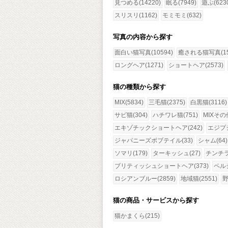
見つめる(14220)
眠る(7949)
遊ぶ(623
スリスリ(1162)
モミモミ(632)
写真の内容から探す
面白い猫写真(10594)
癒される猫写真(15
ロングヘア(1271)
ショートヘア(2573)
猫の種類から探す
MIX(5834)
三毛猫(2375)
白黒猫(3116)
サビ猫(304)
ハチワレ猫(751)
MIXその他
エキゾチックショートヘア(242)
エジプ
ジャパニーズボブテイル(33)
シャム(64)
ソマリ(179)
ターキッシュ(27)
チンチラ(
ブリティッシュショートヘア(373)
ペルシ
ロシアンブルー(2859)
地域猫(2551)
野
猫の商品・サービスから探す
猫かまくら(215)