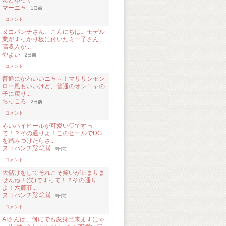
んとゆっく...
マーニャ
1日前
コメント
ヌコパンチさん、こんにちは。モデル
業がすっかり板に付いたミー子さん、
高収入が...
やよい
2日前
コメント
普通にかわいいニャ～！マリリンモン
ロー風もいいけど、普通のオンニャの
子に戻り...
ちっころ
2日前
コメント
赤いハイヒールが可愛い♡ですっ
て！？その通りよ！このヒールでDG
を踏みつけたらさ...
ヌコパンチ㍇㍖㍊
9日前
コメント
大儲けをしてそれこそ笑いが止まりま
せんね！(笑)ですって！？その通り
よ！六麓荘...
ヌコパンチ㍇㍖㍊
9日前
コメント
AIさんは、何にでも変身出来ますにゃ