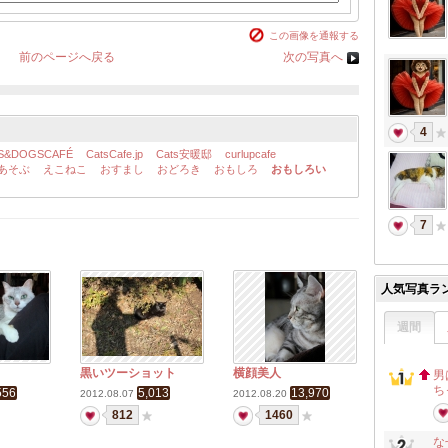
この画像を通報する
前のページへ戻る
次の写真へ
4
S&DOGSCAFÉ
CatsCafe.jp
Cats安暖邸
curlupcafe
あそぶ
えこねこ
おすまし
おどろき
おもしろ
おもしろい
7
人気写真ラ
週間
黒いツーショット
横顔美人
男
ち
556
5,013
13,970
2012.08.07
2012.08.20
812
1460
な