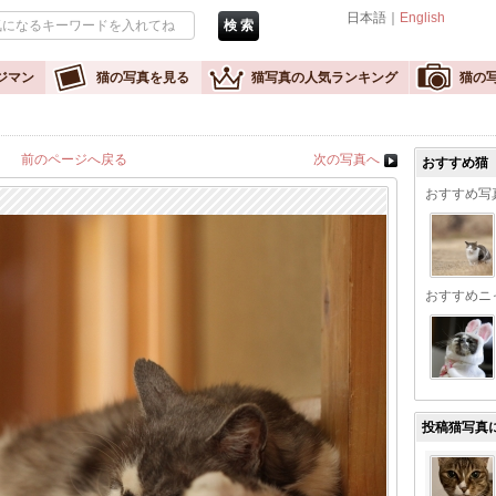
日本語｜
English
ジマン
猫の写真を見る
猫写真の人気ランキング
猫の
前のページへ戻る
次の写真へ
おすすめ猫
おすすめ写
おすすめニ
投稿猫写真