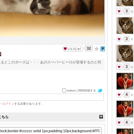
3
3
32
W
見るとこのポーズは・・・あのスーパーヒーロが登場するのと同
3
twitterに同時投稿する
4
・
ログイン
する必要があります。
こちら
4