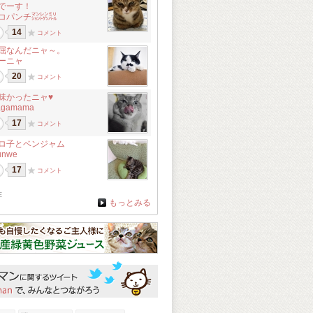
でーす！
コパンチ㍇㍖㍊
14
コメント
屈なんだニャ～。
ーニャ
20
コメント
味かったニャ♥
agamama
17
コメント
ロ子とベンジャム
unwe
17
コメント
在
もっとみる