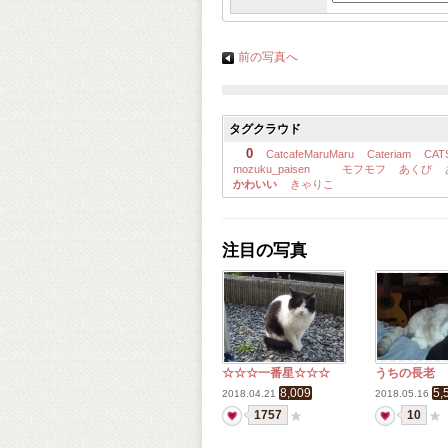
前の写真へ
タグクラウド
0
CatcafeMaruMaru
Cateriam
CAT
mozuku_paisen
モフモフ
あくび
かわいい
きゃりこ
注目の写真
☆☆☆一番星☆☆☆
うちの長老
8,009
5,
2018.04.21
2018.05.16
1757
10