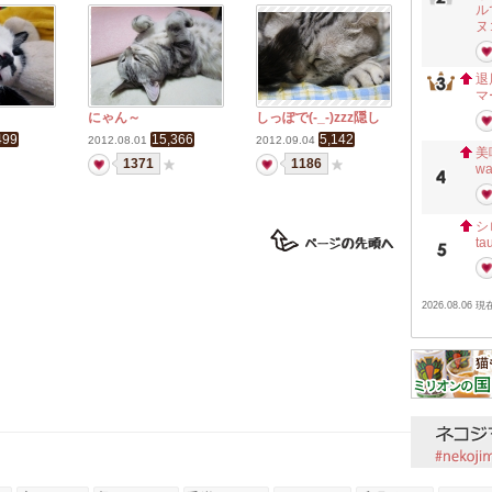
ル
ヌ
退
マ
にゃん～
しっぽで(-_-)zzz隠し
499
15,366
5,142
2012.08.01
2012.09.04
美
1371
1186
w
シ
ta
2026.08.06 現