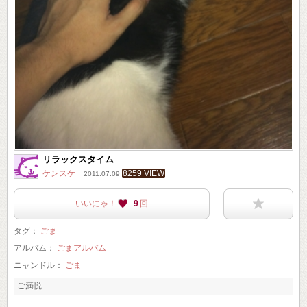
リラックスタイム
ケンスケ
8259 VIEW
2011.07.09
いいにゃ！
9
回
タグ：
ごま
アルバム：
ごまアルバム
ニャンドル：
ごま
ご満悦