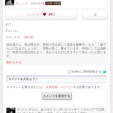
ちっころ
7236 VIEW
2019.06.09
いいにゃ！
29
回
タグ：
アルバム：
ニャンドル：
流れ猫
流れ猫さん、雨が降る中、雨宿り先を探して道路を横断中。もう、７歳ぐ
らいになるでしょうか… 毛艶が悪く、痩せています。外猫にしては高齢
で、特定のお世話宅もなく、見かけるたびに生きていて良かったと思いま
す。
翻訳をみる
twitterに同時投稿する
※コメントを書き込むには、
会員登録
・
ログイン
する必要があります。
ヌコパンチさん、ありがとうございにゃーす！このエリアで元気