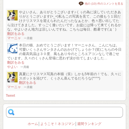
他の (10) 件のコメントを見る
やよいさん、ありがとうございます♪くぅの為に涙していただきあ
りがとうございます(>_<)私もこの写真を見て、この後もう１回だ
けクリスマスを迎えられたんだったなぁとか、色々思い出してた
ら泣けてきました。すっごく逢いたいです。お盆には帰って来てくれるか
な。やよいさん地方は涼しいんですね。こちらは毎日、酷暑です(´д｀)
翻訳をみる
マーニャ
一月前
本日の猫、おめでとうございます！マーニャさん、こんにちは。
可愛いくぅさんサンタさんのおかげでしょうか？(笑)こちらの今日
の最高気温は３０度、風もあり今のところエアコンなしで過ごせ
ています。久々のくぅさん登場に思わず涙が出てしまいました…
翻訳をみる
やよい
一月前
真夏にクリスマス写真の本猫（笑）しかも5年前の！でも、久々に
スポットを浴びて、くぅさん喜んでるだろうな(*^^*)
翻訳をみる
マーニャ
一月前
Tweet
ホーム
│
ようこそ！ネコジマン
│
週間ランキング