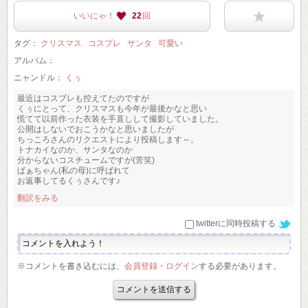
いいにゃ！
22
回
タグ：
クリスマス
コスプレ
サンタ
可愛い
アルバム：
ニャンドル：
くぅ
最近はコスプレも控えてたのですが
くぅにとって、クリスマスも今年が最後かなと思い
慌てて以前作った衣装を手直しして撮影していました。
公開はしないでおこうかなと思いましたが
ちっころさんのリクエストにより投稿します～。
トナカイなのか、サンタなのか
分からないコスチュームですが(苦笑)
ばぁちゃん(私の母)に呼ばれて
お返事してるくぅさんです♪
翻訳をみる
twitterに同時投稿する
※コメントを書き込むには、
会員登録
・
ログイン
する必要があります。