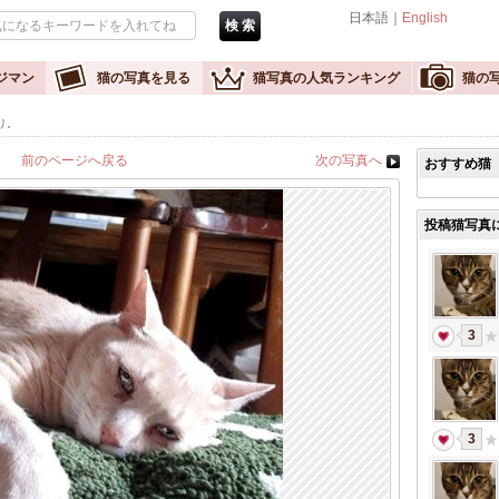
日本語｜
English
ジマン
猫の写真を見る
猫写真の人気ランキング
猫の
り。
前のページへ戻る
次の写真へ
おすすめ猫
投稿猫写真
3
3