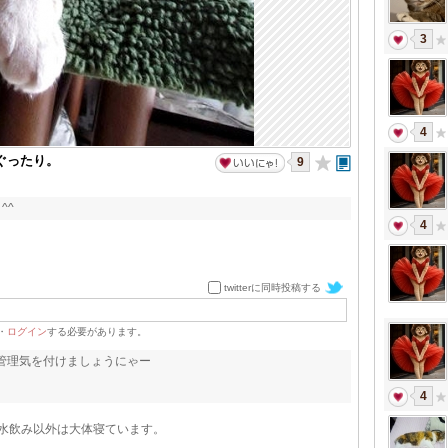
3
4
もぐったり。
9
^^
4
twitterに同時投稿する
・
ログイン
する必要があります。
管理気を付けましょうにゃー
4
と水飲み以外は大体寝ています。