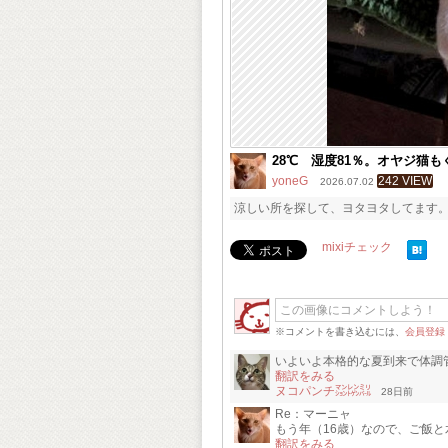
28℃ 湿度81％。オヤジ猫
yoneG
242 VIEW
2026.07.02
涼しい所を探して、ヨタヨタしてます。
mixiチェック
※コメントを書き込むには、
会員登録
いよいよ本格的な夏到来で体調
翻訳をみる
ヌコパンチ㍇㍖㍊
28日前
Re：マーニャ
もう年（16歳）なので、ご飯
翻訳をみる