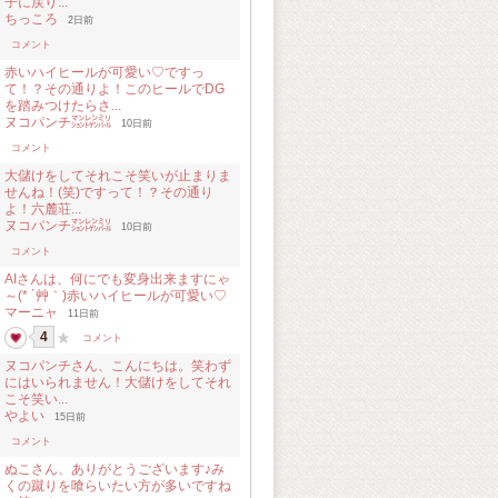
子に戻り...
ちっころ
2日前
コメント
赤いハイヒールが可愛い♡ですっ
て！？その通りよ！このヒールでDG
を踏みつけたらさ...
ヌコパンチ㍇㍖㍊
10日前
コメント
大儲けをしてそれこそ笑いが止まりま
せんね！(笑)ですって！？その通り
よ！六麓荘...
ヌコパンチ㍇㍖㍊
10日前
コメント
AIさんは、何にでも変身出来ますにゃ
～(* ´艸｀)赤いハイヒールが可愛い♡
マーニャ
11日前
4
コメント
ヌコパンチさん、こんにちは。笑わず
にはいられません！大儲けをしてそれ
こそ笑い...
やよい
15日前
コメント
ぬこさん、ありがとうございます♪み
くの蹴りを喰らいたい方が多いですね