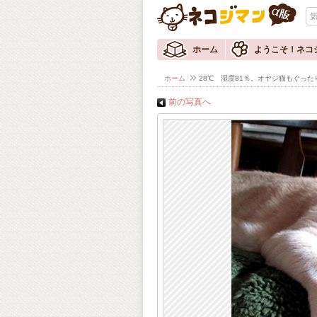
ホーム
ようこそ！ネコ
ホーム
28℃ 湿度81％。オヤジ猫もぐった
前の写真へ