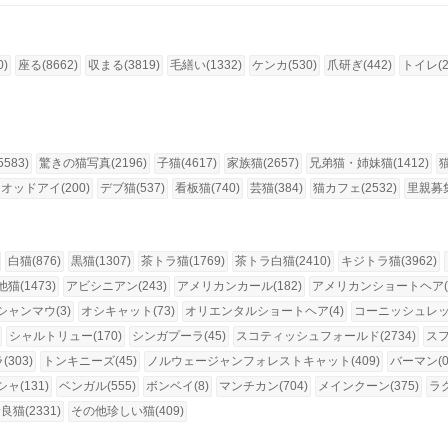
0)
座る(8662)
収まる(3819)
毛繕い(1332)
ケンカ(530)
爪研ぎ(442)
トイレ(2
583)
驚きの猫写真(2196)
子猫(4617)
家族猫(2657)
兄弟猫・姉妹猫(1412)
オッドアイ(200)
デブ猫(537)
看板猫(740)
芸猫(384)
猫カフェ(2532)
里親募集
白猫(876)
黒猫(1307)
茶トラ猫(1769)
茶トラ白猫(2410)
キジトラ猫(3962)
猫(1473)
アビシニアン(243)
アメリカンカール(182)
アメリカンショートヘア(1
シャンマウ(3)
オシキャット(73)
オリエンタルショートヘア(4)
コーニッシュレック
シャルトリュー(170)
シンガプーラ(45)
スコティッシュフォールド(2734)
スフ
303)
トンキニーズ(45)
ノルウェージャンフォレストキャット(409)
バーマン(0
ャ(131)
ベンガル(555)
ボンベイ(8)
マンチカン(704)
メインクーン(375)
ラグ
良猫(2331)
その他珍しい猫(409)