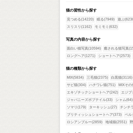
猫の習性から探す
見つめる(14220)
眠る(7949)
遊ぶ(623
スリスリ(1162)
モミモミ(632)
写真の内容から探す
面白い猫写真(10594)
癒される猫写真(15
ロングヘア(1271)
ショートヘア(2573)
猫の種類から探す
MIX(5834)
三毛猫(2375)
白黒猫(3116)
サビ猫(304)
ハチワレ猫(751)
MIXその他
エキゾチックショートヘア(242)
エジプ
ジャパニーズボブテイル(33)
シャム(64)
ソマリ(179)
ターキッシュ(27)
チンチラ(
ブリティッシュショートヘア(373)
ペルシ
ロシアンブルー(2859)
地域猫(2551)
野