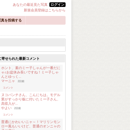
あなたの最近見た写真
ログイン
新規会員登録はこちらから
写真を投稿する
に寄せられた最新コメント
ホント、素のミー子しゃんが一番だに
ゃ♪お盆休み長いですね！ミー子しゃ
んとゆっく...
マーニャ
2日前
コメント
ヌコパンチさん、こんにちは。モデル
業がすっかり板に付いたミー子さん、
高収入が...
やよい
2日前
コメント
普通にかわいいニャ～！マリリンモン
ロー風もいいけど、普通のオンニャの