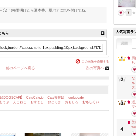
～(´д｀)梅雨明けたら夏本番。夏バテに気を付けてね。
7
人気写真ラ
こちら
週間
男
この画像を通報する
ち
前のページへ戻る
次の写真へ
な
ル
ヌ
S&DOGSCAFÉ
CatsCafe.jp
Cats安暖邸
curlupcafe
退
あそぶ
えこねこ
おすまし
おどろき
おもしろ
おもしろい
マ
美
w