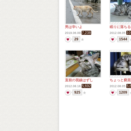
男は辛いよ
眠りに落ちる
7,238
10
2019.06.09
2012.08.05
29
1544
直前の視線はずし
ちょっと窮屈
5,692
5,
2012.08.16
2012.08.05
925
1209