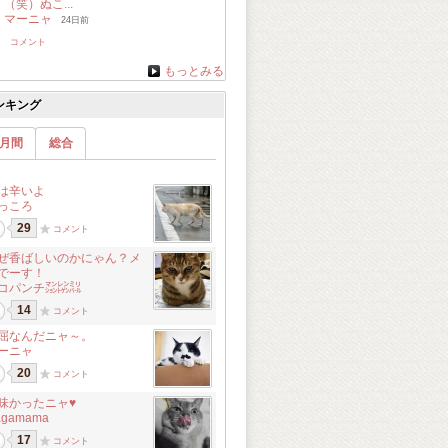
（笑）ぬこ...
マーニャ
24日前
コメント
もっとみる
ンキング
月間
総合
は辛いよ
っころ
29
コメント
ぜ香ばしいのかにゃん？メ
でーす！
コパンチ㍇㍖㍊
14
コメント
屈なんだニャ～。
ーニャ
20
コメント
味かったニャ♥
agamama
17
コメント