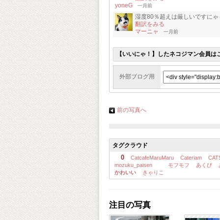
yoneG
一月前
湿度80％超えは厳しいですにゃ
翻訳をみる
マーニャ
一月前
【いいにゃ！】したネコジマン会員は
外部ブログ用
前の写真へ
タグクラウド
0
CatcafeMaruMaru
Cateriam
CAT
mozuku_paisen
モフモフ
あくび
かわいい
きゃりこ
注目の写真