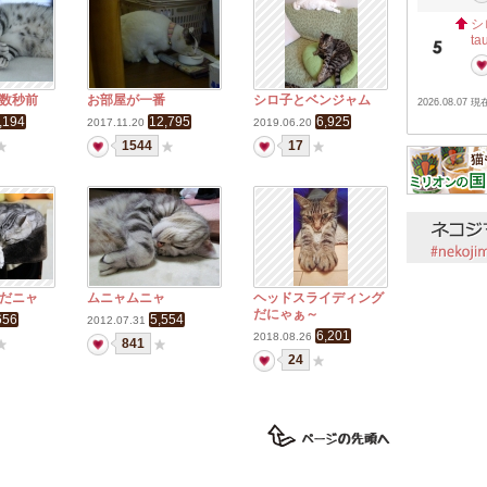
シ
ta
数秒前
お部屋が一番
シロ子とベンジャム
2026.08.07 現
,194
12,795
6,925
2017.11.20
2019.06.20
1544
17
だニャ
ムニャムニャ
ヘッドスライディング
だにゃぁ～
656
5,554
2012.07.31
6,201
2018.08.26
841
24