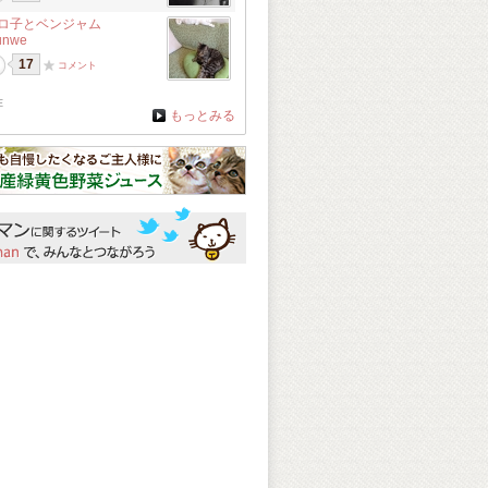
ロ子とベンジャム
unwe
17
コメント
在
もっとみる