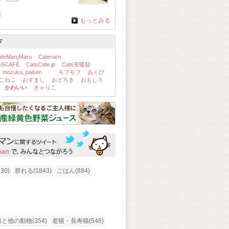
在
もっとみる
ド
afeMaruMaru
Cateriam
GSCAFÉ
CatsCafe.jp
Cats安暖邸
mozuku_paisen
モフモフ
あくび
こねこ
おすまし
おどろき
おもしろ
かわいい
きゃりこ
30)
群れる(1843)
ごはん(884)
猫と他の動物(354)
老猫・長寿猫(546)