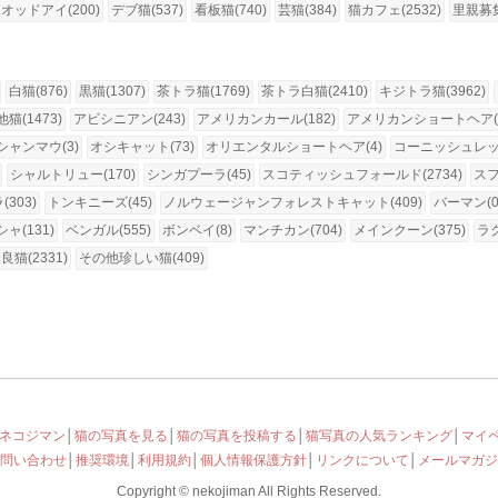
オッドアイ(200)
デブ猫(537)
看板猫(740)
芸猫(384)
猫カフェ(2532)
里親募集
白猫(876)
黒猫(1307)
茶トラ猫(1769)
茶トラ白猫(2410)
キジトラ猫(3962)
猫(1473)
アビシニアン(243)
アメリカンカール(182)
アメリカンショートヘア(1
シャンマウ(3)
オシキャット(73)
オリエンタルショートヘア(4)
コーニッシュレック
シャルトリュー(170)
シンガプーラ(45)
スコティッシュフォールド(2734)
スフ
303)
トンキニーズ(45)
ノルウェージャンフォレストキャット(409)
バーマン(0
ャ(131)
ベンガル(555)
ボンベイ(8)
マンチカン(704)
メインクーン(375)
ラグ
良猫(2331)
その他珍しい猫(409)
ネコジマン
│
猫の写真を見る
│
猫の写真を投稿する
│
猫写真の人気ランキング
│
マイ
問い合わせ
│
推奨環境
│
利用規約
│
個人情報保護方針
│
リンクについて
│
メールマガジ
Copyright © nekojiman All Rights Reserved.