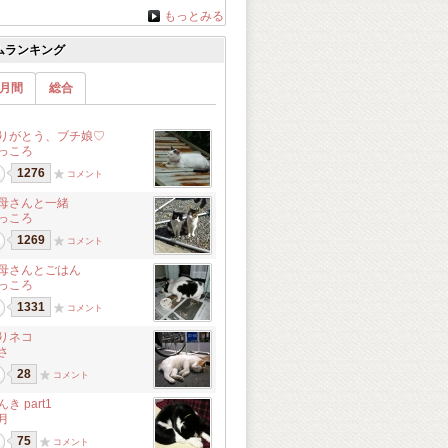
もっとみる
ムランキング
月間
総合
りがとう、ブチ娘♡
っころ
1276
コメント
母さんと一緒
っころ
1269
コメント
母さんとごはん
っころ
1331
コメント
りネコ
さ
28
コメント
き part1
月
75
コメント