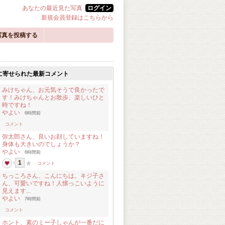
あなたの最近見た写真
ログイン
新規会員登録はこちらから
写真を投稿する
に寄せられた最新コメント
みけちゃん、お元気そうで良かったで
す！みけちゃんとお散歩、楽しいひと
時ですね！
やよい
6時間前
コメント
弥太郎さん、良いお顔していますね！
身体も大きいのでしょうか？
やよい
6時間前
1
コメント
ちっころさん、こんにちは。キジ子さ
ん、可愛いですね！人懐っこいように
見えます...
やよい
7時間前
コメント
ホント、素のミー子しゃんが一番だに