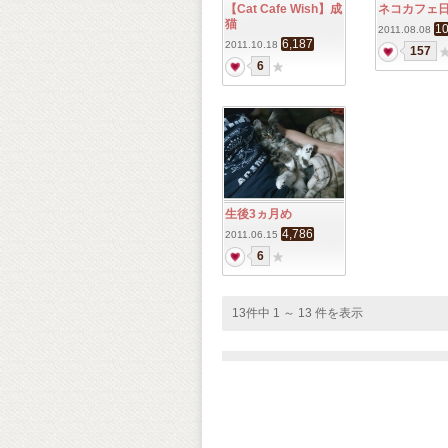
【Cat Cafe Wish】成
ネコカフェ
猫
10
2011.08.08
6,187
2011.10.18
157
6
生後3ヵ月め
4,786
2011.06.15
6
13件中 1 ～ 13 件を表示