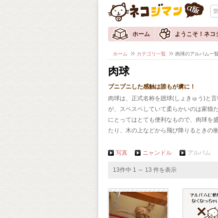
ホーム
ようこそ！ネコ
ホーム
カテゴリ一覧
肉球のアルバム一
肉球
プニプニした感触は誰もが虜に！
肉球は、正式名称を蹠球(しょきゅう)と
が、スベスベしていて柔らかいのは家猫
にとってはとても便利なもので、肉球を
たり、木の上などから飛び降りるときの
写真
ニャンドル
アルバム
13件中 1 ～ 13 件を表示