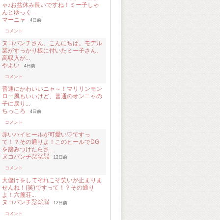
ゃ♪お盆休み長いですね！ミー子しゃ
んとゆっく...
マーニャ
4日前
コメント
ヌコパンチさん、こんにちは。モデル
業がすっかり板に付いたミー子さん、
高収入が...
やよい
4日前
コメント
普通にかわいいニャ～！マリリンモン
ロー風もいいけど、普通のオンニャの
子に戻り...
ちっころ
4日前
コメント
赤いハイヒールが可愛い♡ですっ
て！？その通りよ！このヒールでDG
を踏みつけたらさ...
ヌコパンチ㍇㍖㍊
12日前
コメント
大儲けをしてそれこそ笑いが止まりま
せんね！(笑)ですって！？その通り
よ！六麓荘...
ヌコパンチ㍇㍖㍊
12日前
コメント