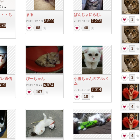
・・・ち
まる
ぱんじょにらむ。
3
3,890
7,273
2013.12.13
2012.11.30
,086
68
40
3
3
ぱい通信
ぴーちゃん
小雪ちゃんのアルバ
ム
319
4,874
2011.10.29
7,014
2011.10.28
107
18
4
4