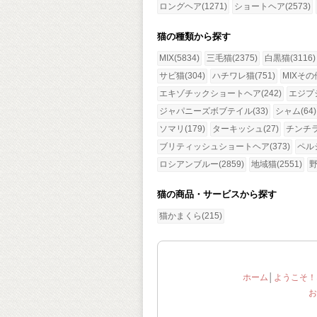
ロングヘア(1271)
ショートヘア(2573)
猫の種類から探す
MIX(5834)
三毛猫(2375)
白黒猫(3116)
サビ猫(304)
ハチワレ猫(751)
MIXその他
エキゾチックショートヘア(242)
エジプ
ジャパニーズボブテイル(33)
シャム(64)
ソマリ(179)
ターキッシュ(27)
チンチラ(
ブリティッシュショートヘア(373)
ペルシ
ロシアンブルー(2859)
地域猫(2551)
野
猫の商品・サービスから探す
猫かまくら(215)
ホーム
│
ようこそ！
お