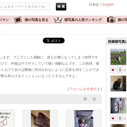
日本語｜
English
ジマン
猫の写真を見る
猫写真の人気ランキング
猫の
覧
投稿猫写真
言います。プニプニした感触に、誰もが虜になってしまう肉球です
だけで、外猫はザラザラしていて硬い感触なんです。この肉球、猫
盛り上げて歩けば獲物に気付かれないように足音を消すことができ
1
衝撃を和らげるクッションになったりするんですよ。
[
アルバムを作成する
]
前
次
1