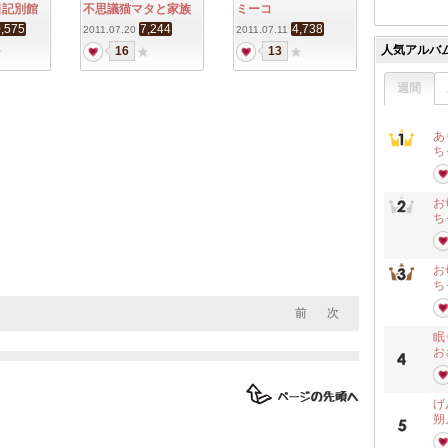
日記別館
不思議猫マタと家族
ミーコ
,575
7,244
4,738
2011.07.20
2011.07.11
人気アルバ
16
13
週間
あ
ち
お
ち
お
ち
前
次
眠
お
げん
朔