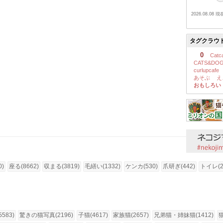
2026.08.08 現
タグクラウ
0
Catc
CATS&DO
curlupcafe
あそぶ
え
おもしろい
0)
座る(8662)
収まる(3819)
毛繕い(1332)
ケンカ(530)
爪研ぎ(442)
トイレ(2
583)
驚きの猫写真(2196)
子猫(4617)
家族猫(2657)
兄弟猫・姉妹猫(1412)