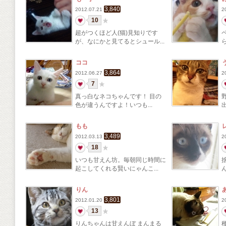
3,840
2012.07.21
2
10
超がつくほど人(猫)見知りです
が、なにかと見てるとシュール...
ココ
3,864
2012.06.27
2
7
真っ白なネコちゃんです！ 目の
色が違うんですよ！いつも...
もも
3,489
2012.03.13
2
18
いつも甘えん坊。毎朝同じ時間に
起こしてくれる賢いにゃんこ...
りん
3,801
2012.01.20
2
13
りんちゃんは甘えんぼ まんまる