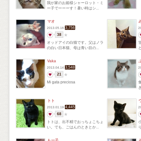
我が家のお姫様シャーロット・ミ
ー子でーーーす！暑い時はシ...
マオ
3,756
2013.05.16
2
38
オッドアイの白猫です。父はノラ
の白い日本猫、母は青い目の...
Vaka
3,548
2013.04.14
2
21
Mi gata preciosa
トト
4,445
2013.01.19
2
68
トトは、出不精でおっちょこちょ
い。でも、ごはんのときとか...
もー子