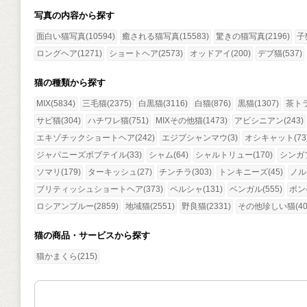
写真の内容から探す
面白い猫写真(10594)
癒される猫写真(15583)
驚きの猫写真(2196)
子猫
ロングヘア(1271)
ショートヘア(2573)
オッドアイ(200)
デブ猫(537)
猫の種類から探す
MIX(5834)
三毛猫(2375)
白黒猫(3116)
白猫(876)
黒猫(1307)
茶トラ
サビ猫(304)
ハチワレ猫(751)
MIXその他猫(1473)
アビシニアン(243)
エキゾチックショートヘア(242)
エジプシャンマウ(3)
オシキャット(73
ジャパニーズボブテイル(33)
シャム(64)
シャルトリュー(170)
シンガプ
ソマリ(179)
ターキッシュ(27)
チンチラ(303)
トンキニーズ(45)
ノル
ブリティッシュショートヘア(373)
ペルシャ(131)
ベンガル(555)
ボン
ロシアンブルー(2859)
地域猫(2551)
野良猫(2331)
その他珍しい猫(40
猫の商品・サービスから探す
猫かまくら(215)