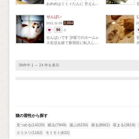
おめめはミミィたんに 甘えん...
せんぱい
3,984
2011.11.09
2
96
せんぱいです 汐留でのホームレ
ス生活を経て新宿区に転入し...
39件中 1 ～ 24 件を表示
猫の習性から探す
見つめる(14220)
眠る(7949)
遊ぶ(6230)
座る(8662)
収まる(3819)
スリスリ(1162)
モミモミ(632)