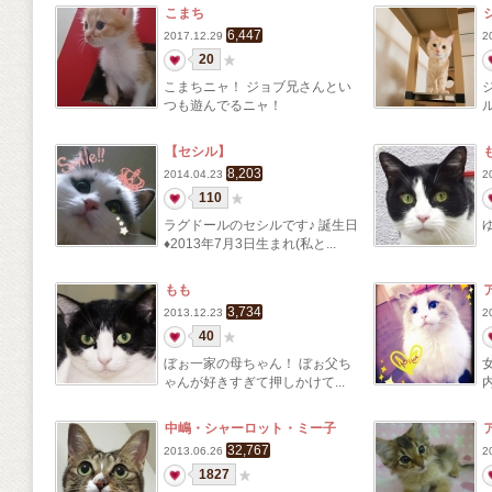
こまち
6,447
2017.12.29
2
20
こまちニャ！ ジョブ兄さんとい
つも遊んでるニャ！
【セシル】
8,203
2014.04.23
2
110
ラグドールのセシルです♪ 誕生日
♦2013年7月3日生まれ(私と...
もも
3,734
2013.12.23
2
40
ぼぉ一家の母ちゃん！ ぼぉ父ち
ゃんが好きすぎて押しかけて...
内
中嶋・シャーロット・ミー子
32,767
2013.06.26
2
1827