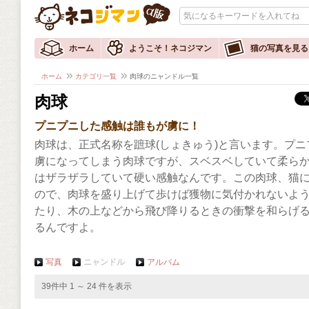
ホーム
ようこそ！ネコジマン
猫の写真を見る
ホーム
カテゴリ一覧
肉球のニャンドル一覧
肉球
プニプニした感触は誰もが虜に！
肉球は、正式名称を蹠球(しょきゅう)と言います。プ
虜になってしまう肉球ですが、スベスベしていて柔ら
はザラザラしていて硬い感触なんです。この肉球、猫
ので、肉球を盛り上げて歩けば獲物に気付かれないよ
たり、木の上などから飛び降りるときの衝撃を和らげ
るんですよ。
写真
ニャンドル
アルバム
39件中 1 ～ 24 件を表示